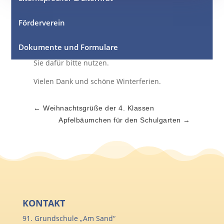
27. Februar 2023 bis zum 03. März 2023
für
die Ganztagsangebote an.
Förderverein
Frau Schmelzer wird
über
Lernsax
am
27.
Dokumente und Formulare
Februar 2023
eine
Link
versenden, welchen
Sie dafür bitte nutzen.
Vielen Dank und schöne Winterferien.
←
Weihnachtsgrüße der 4. Klassen
Apfelbäumchen für den Schulgarten
→
KONTAKT
91. Grundschule „Am Sand“