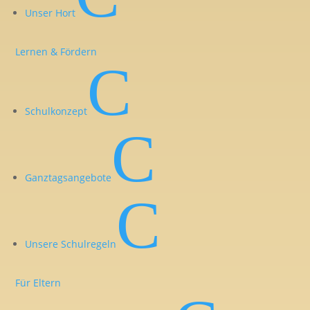
Schwimmen
Unser Hort
Frau Hentschel
Fachlehrerin
Lernen & Fördern
Gastlehrerin für
C
evangelische Religion
Schulkonzept
C
Ganztagsangebote
C
KONTAKT
91. Grundschule „Am Sand“
Unsere Schulregeln
Bernard-Shaw-Straße 11
01259 Dresden
Für Eltern
Telefon: 0351 202 40 19