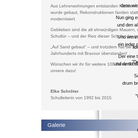
denn wir
Aus Lehrerwohnungen entstanden Klassenrä
wurde gebaut, Rekonstruktionen fanden stat
Nun ging es
modernisiert.
und den al
Geblieben sind die alt ehrwürdigen Mauern, 
Schultür – und der Reiz dieser Schule, der gr
Und wenn w
ein jeder
„Auf Sand gebaut“ – und trotzdem hat sie all
"Ic
Jahrhunderts mit Bravour überstanden!
Der eine 
"D
und denkt d
Wünschen wir ihr für weitere 100 Jahre Glüc
unsere dazu!
So
drum br
Elke Schröter
"
Schulleiterin von 1992 bis 2015
Galerie