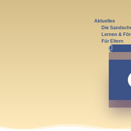
Aktuelles
Die Sandsch
Lernen & Fö
Für Eltern

S
n