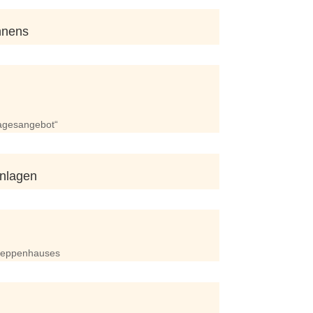
nnens
agesangebot“
anlagen
Treppenhauses