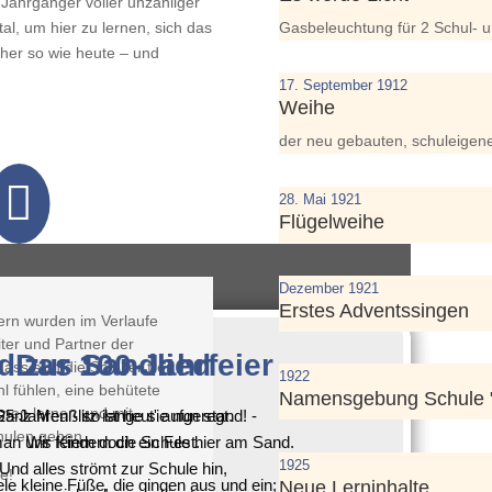
Jahrgänger voller unzähliger
al, um hier zu lernen, sich das
Gasbeleuchtung für 2 Schul- 
üher so wie heute – und
17. September 1912
Weihe
der neu gebauten, schuleigen

28. Mai 1921
Flügelweihe
Dezember 1921
-Jahrfeier
Erstes Adventssingen
ern wurden im Verlaufe
ter und Partner der
d zur 100-Jahrfeier
Das Sandlied
dass sich die Schüler frei
1922
hl fühlen, eine behütete
Namensgebung Schule 
rnen lernen und mit
25 Jahren - so lange sie nun stand! -
anz Meußlitz ist heut' aufgeregt.
chulen gehen.
an uns Kindern die Schule hier am Sand.
Wir feiern doch ein Fest.
1925
Und alles strömt zur Schule hin,
e!
le kleine Füße, die gingen aus und ein;
Neue Lerninhalte