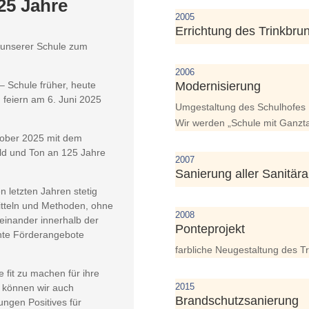
25 Jahre
2005
Errichtung des Trinkbru
e unserer Schule zum
2006
– Schule früher, heute
Modernisierung
 feiern am 6. Juni 2025
Umgestaltung des Schulhofes
Wir werden „Schule mit Ganzt
tober 2025 mit dem
ld und Ton an 125 Jahre
2007
Sanierung aller Sanitär
 letzten Jahren stetig
itteln und Methoden, ohne
2008
teinander innerhalb der
Ponteprojekt
ante Förderangebote
farbliche Neugestaltung des 
fit zu machen für ihre
2015
 können wir auch
Brandschutzsanierung
ngen Positives für