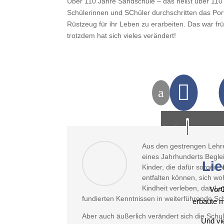
Über 110 Jahre Sandschule – das heißt über 110 
Schülerinnen und SChüler durchschritten das Port
Rüstzeug für ihr Leben zu erarbeiten. Das war fr
trotzdem hat sich vieles verändert!

a
M
M
Das Sandlied
Lied zur 100
Aus den gestrengen Lehr
eines Jahrhunderts Beglei
Lie
Kinder, die dafür sorgen, 
entfalten können, sich wo
Kindheit verleben, das Le
Vor 
G
fundierten Kenntnissen in weiterführende S
erbaute m
Aber auch äußerlich verändert sich die Schul
Und vie