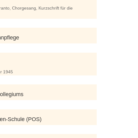
ranto, Chorgesang, Kurzschrift für die
hnpflege
r 1945
ollegiums
sen-Schule (POS)