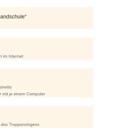
Sandschule"
h im Internet
inetts
 mit je einem Computer
 des Treppensingens