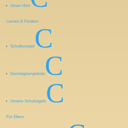
Unser Hort
Lernen & Fördern
Zuständige Aufsichtsbehörde
C
Sächsische Datenschutz- und
Schulkonzept
Transparenzbeauftragte
C
Postfach 11 01 32
Adresse:
01330 Dresden
Ganztagsangebote
Telefon:
0351 85471-101
C
E-Mail:
post@sdtb.sachsen.de
Unsere Schulregeln
Haftung
Für Eltern
Trotz sorgfältiger inhaltlicher Kontrolle übernehmen wir
keine Haftung für die Inhalte externer Links. Für den