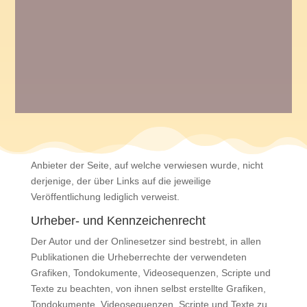
hiermit ausdrücklich von allen Inhalten aller
gelinkten/verknüpften Seiten, die nach der Linksetzung
verändert wurden. Diese Feststellung gilt für alle
innerhalb des eigenen Internetangebotes gesetzten
Links und Verweise sowie für Fremdeinträge in vom
Autor eingerichteten Gästebüchern, Diskussionsforen
und Mailinglisten. Für illegale, fehlerhafte oder
unvollständige Inhalte und insbesondere für Schäden,
die aus der Nutzung oder Nichtnutzung solcherart
dargebotener Informationen entstehen, haftet allein der
Anbieter der Seite, auf welche verwiesen wurde, nicht
derjenige, der über Links auf die jeweilige
Veröffentlichung lediglich verweist.
Urheber- und Kennzeichenrecht
Der Autor und der Onlinesetzer sind bestrebt, in allen
Publikationen die Urheberrechte der verwendeten
Grafiken, Tondokumente, Videosequenzen, Scripte und
Texte zu beachten, von ihnen selbst erstellte Grafiken,
Tondokumente, Videosequenzen, Scripte und Texte zu