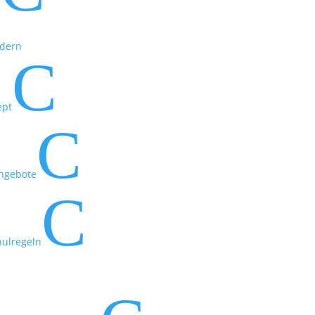
t
rdern
C
ept
C
ngebote
C
hulregeln