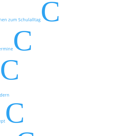
C
nen zum Schulalltag
C
ermine
C
t
rdern
C
ept