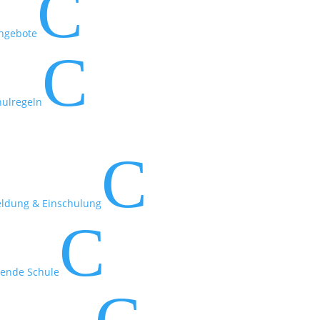
C
ngebote
C
hulregeln
C
ldung & Einschulung
C
rende Schule