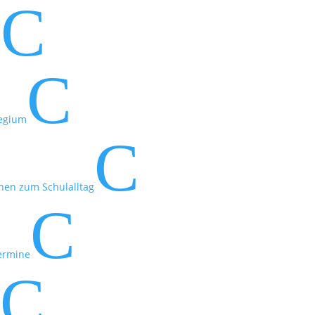
C
e
C
legium
C
nen zum Schulalltag
C
ermine
C