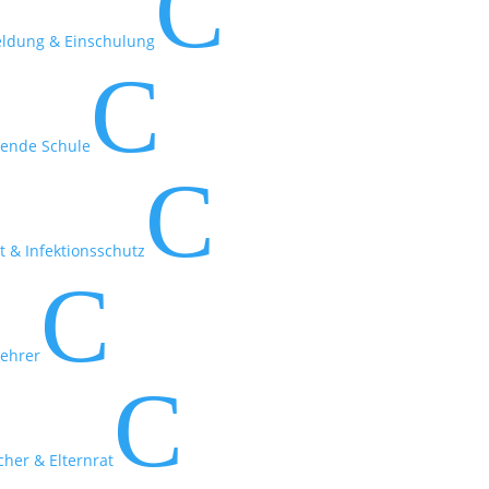
C
ldung & Einschulung
C
rende Schule
C
 & Infektionsschutz
C
lehrer
C
cher & Elternrat