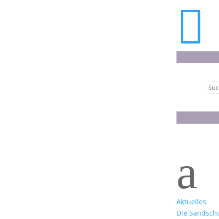

Suc
nac
a
Aktuelles
Die Sandsch