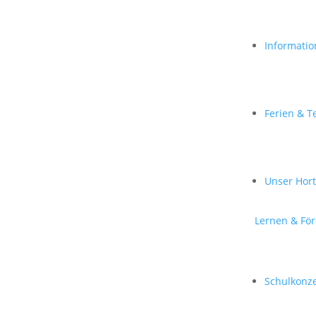
Informatio
Ferien & T
Unser Hor
Lernen & Fö
Schulkonz