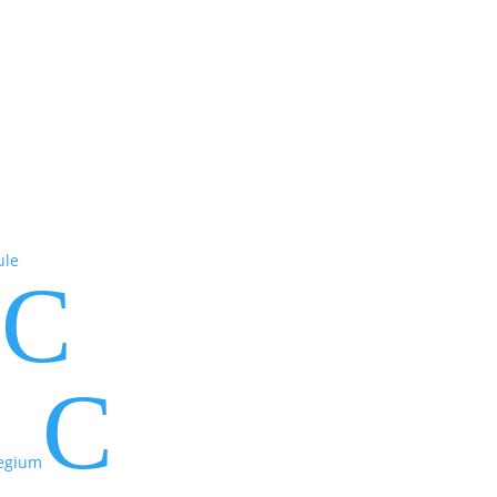
ule
C
e
C
legium