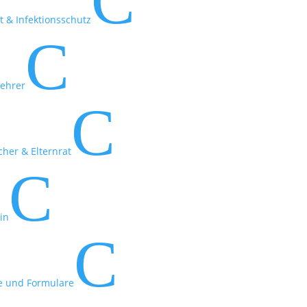
C
 & Infektionsschutz
C
lehrer
C
cher & Elternrat
C
in
C
 und Formulare