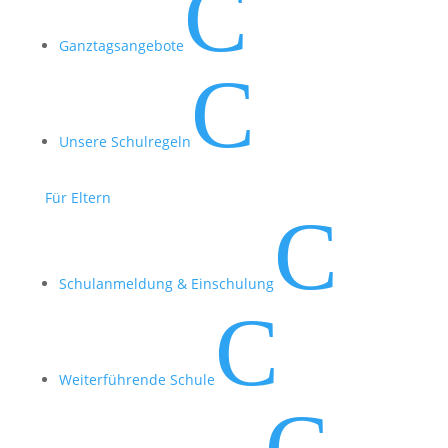
C
« Ältere Einträge
Nächste Einträge »
Ganztagsangebote
C
Kontakt
91. Grundschule „Am Sand“
Unsere Schulregeln
Bernard-Shaw-Straße 11
01259 Dresden
Für Eltern
C
Telefon: 0351 202 40 19
Fax: 0351 205 18 88
E-Mail:
gs_091@dresdner-schulen.de
Schulanmeldung & Einschulung
Suche auf der Website
C
Weiterführende Schule
Hinweise
Impressum