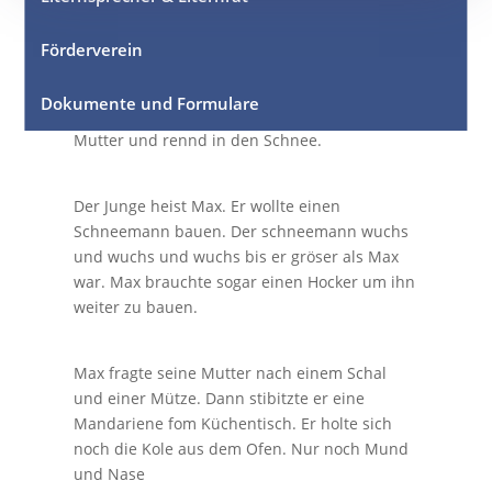
Förderverein
Ein Junge wacht auf und schaut aus dem
Fenster. Er freut sich es hat geschneit. Er ziht
Dokumente und Formulare
sich so schnel er kann an. Er fragt noch seine
Mutter und rennd in den Schnee.
Der Junge heist Max. Er wollte einen
Schneemann bauen. Der schneemann wuchs
und wuchs und wuchs bis er gröser als Max
war. Max brauchte sogar einen Hocker um ihn
weiter zu bauen.
Max fragte seine Mutter nach einem Schal
und einer Mütze. Dann stibitzte er eine
Mandariene fom Küchentisch. Er holte sich
noch die Kole aus dem Ofen. Nur noch Mund
und Nase