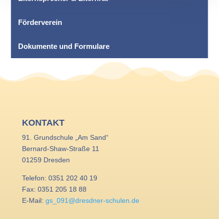
Förderverein
←
Zweifelderball 2025
125 Jahre - Feiern Sie mit uns!
→
Dokumente und Formulare
KONTAKT
91. Grundschule „Am Sand“
Bernard-Shaw-Straße 11
01259 Dresden
Telefon: 0351 202 40 19
Fax: 0351 205 18 88
E-Mail:
gs_091@dresdner-schulen.de