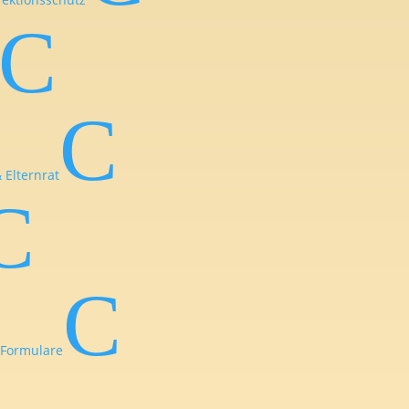
C
C
 Elternrat
C
C
Formulare