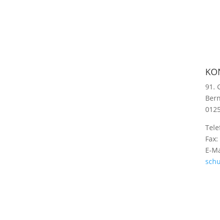
KO
91. 
Bern
012
Tele
Fax:
E-Ma
schu