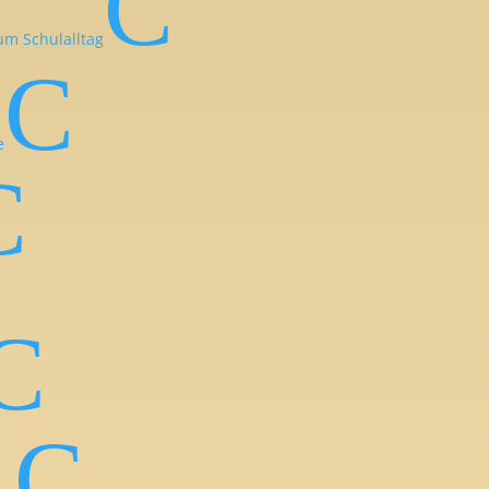
C
um Schulalltag
C
e
C
C
C