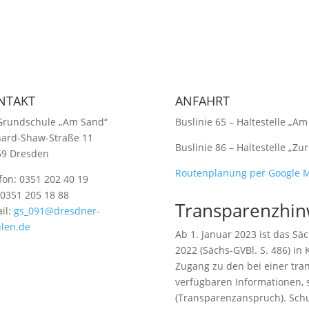
NTAKT
ANFAHRT
Grundschule „Am Sand“
Buslinie 65 – Haltestelle „A
ard-Shaw-Straße 11
Buslinie 86 – Haltestelle „Z
59 Dresden
Routenplanung per Google 
fon: 0351 202 40 19
 0351 205 18 88
Transparenzhin
il:
gs_091@dresdner-
len.de
Ab 1. Januar 2023 ist das S
2022 (Sächs-GVBl. S. 486) in 
Zugang zu den bei einer tran
verfügbaren Informationen, 
(Transparenzanspruch). Schul