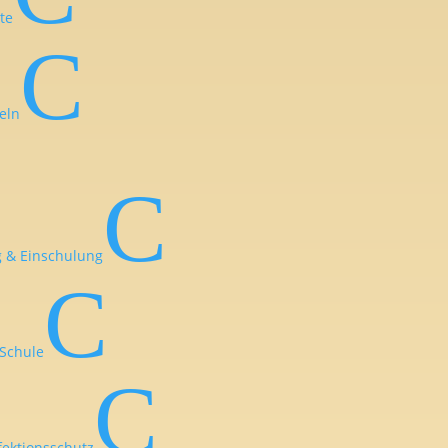
te
C
eln
C
 & Einschulung
C
Schule
C
fektionsschutz